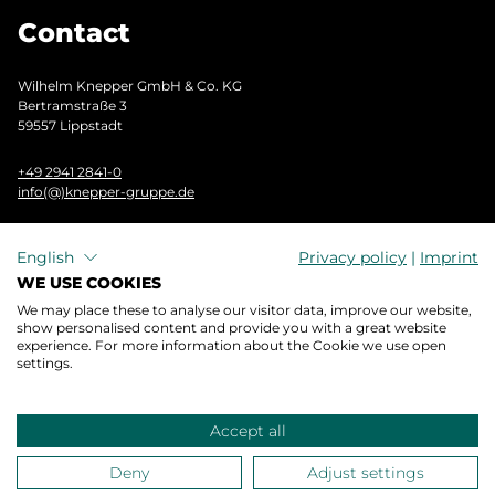
Contact
Wilhelm Knepper GmbH & Co. KG
Bertramstraße 3
59557 Lippstadt
+49 2941 2841-0
info(@)knepper-gruppe.de
GET IN TOUCH NOW
English
Privacy policy
|
Imprint
WE USE COOKIES
We may place these to analyse our visitor data, improve our website,
show personalised content and provide you with a great website
IMPRINT
experience. For more information about the Cookie we use open
DATA PROTECTION
settings.
GTC
Accept all
Deny
Adjust settings
© WILHELM KNEPPER GMBH & CO. KG 2026