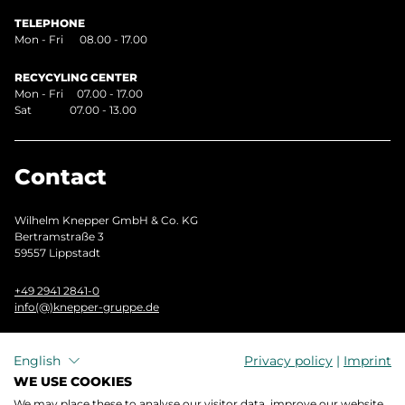
TELEPHONE
Mon - Fri 08.00 - 17.00
RECYCYLING CENTER
Mon - Fri 07.00 - 17.00
Sat 07.00 - 13.00
Contact
Wilhelm Knepper GmbH & Co. KG
Bertramstraße 3
59557 Lippstadt
+49 2941 2841-0
info(@)knepper-gruppe.de
GET IN TOUCH NOW
English
Privacy policy
|
Imprint
WE USE COOKIES
We may place these to analyse our visitor data, improve our website,